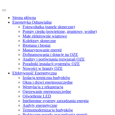
Skip
to
content
Strona główna
Energetyka Odnawialna
Fotowoltaika (panele słoneczne)
Pompy ciepła (powietrzne, gruntowe, wodne)
Małe elektrownie wiatrowe
Kolektory słoneczne
Biomasa i biogaz
Magazynowanie energii
Dofinansowania i dotacje na OZE
Analizy i porównania rozwiązań OZE
Poradniki instalacji systemów OZE
Nowości w branży OZE
Efektywność Energetyczna
Izolacja termiczna budynków
Okna i drzwi energooszczędne
Wentylacja z rekuperacją
Ogrzewanie energooszczędne
Oświetlenie LED
Inteligentne systemy zarządzania energią
Audyty energetyczne
Termomodernizacja budynków
Praktyczne porady oszczędzania energii