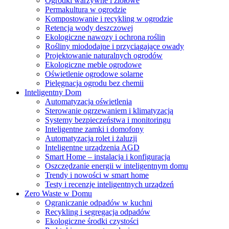
Ogródki warzywne i ziołowe
Permakultura w ogrodzie
Kompostowanie i recykling w ogrodzie
Retencja wody deszczowej
Ekologiczne nawozy i ochrona roślin
Rośliny miododajne i przyciągające owady
Projektowanie naturalnych ogrodów
Ekologiczne meble ogrodowe
Oświetlenie ogrodowe solarne
Pielęgnacja ogrodu bez chemii
Inteligentny Dom
Automatyzacja oświetlenia
Sterowanie ogrzewaniem i klimatyzacją
Systemy bezpieczeństwa i monitoringu
Inteligentne zamki i domofony
Automatyzacja rolet i żaluzji
Inteligentne urządzenia AGD
Smart Home – instalacja i konfiguracja
Oszczędzanie energii w inteligentnym domu
Trendy i nowości w smart home
Testy i recenzje inteligentnych urządzeń
Zero Waste w Domu
Ograniczanie odpadów w kuchni
Recykling i segregacja odpadów
Ekologiczne środki czystości