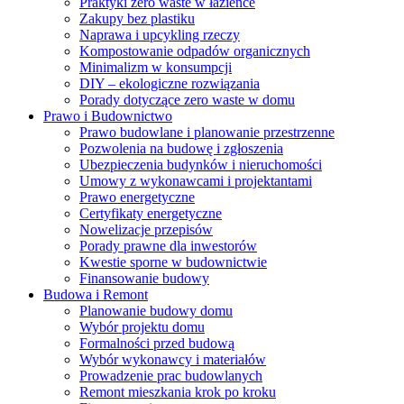
Praktyki zero waste w łazience
Zakupy bez plastiku
Naprawa i upcykling rzeczy
Kompostowanie odpadów organicznych
Minimalizm w konsumpcji
DIY – ekologiczne rozwiązania
Porady dotyczące zero waste w domu
Prawo i Budownictwo
Prawo budowlane i planowanie przestrzenne
Pozwolenia na budowę i zgłoszenia
Ubezpieczenia budynków i nieruchomości
Umowy z wykonawcami i projektantami
Prawo energetyczne
Certyfikaty energetyczne
Nowelizacje przepisów
Porady prawne dla inwestorów
Kwestie sporne w budownictwie
Finansowanie budowy
Budowa i Remont
Planowanie budowy domu
Wybór projektu domu
Formalności przed budową
Wybór wykonawcy i materiałów
Prowadzenie prac budowlanych
Remont mieszkania krok po kroku