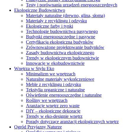
Testy i porównania urządzeń energooszczędnych
Ekologiczne Budownictwo
Materiały naturalne (drewno, glina, słoma)
Materiały z recyklingu i odzysku
Ekologiczne farby i tynki
Technologie budownictwa pasywnego
Budynki energooszczędne i pasywne
Certyfikacja ekologiczna budynków
Zrównoważone projektowanie budynków
Zasady budownictwa ekologicznego
Trendy w ekologicznym budownictwie
Innowacje w ekobudownictwie
Wnętrza w Stylu Eko
Minimalizm we wnętrzach
Naturalne materiały wykończeniowe
Meble z recyklingu i odzysku
Tekstylia organiczne i naturalne
Oświetlenie energooszczędne i naturalne
Rośliny we wnętrzach
Aranżacje wnętrz zero waste
DIY – ekologiczne dekoracje
Trendy w eko-designie wnętrz
Porady dotyczące aranżacji ekologicznych wnętrz
Ogród Przyjazny Naturze