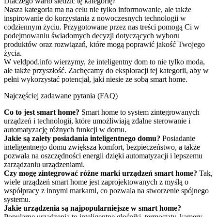
Dlaczego warto śledzić tę kategorię?
Nasza kategoria ma na celu nie tylko informowanie, ale także
inspirowanie do korzystania z nowoczesnych technologii w
codziennym życiu. Przygotowane przez nas treści pomogą Ci w
podejmowaniu świadomych decyzji dotyczących wyboru
produktów oraz rozwiązań, które mogą poprawić jakość Twojego
życia.
W veldpod.info wierzymy, że inteligentny dom to nie tylko moda,
ale także przyszłość. Zachęcamy do eksploracji tej kategorii, aby w
pełni wykorzystać potencjał, jaki niesie ze sobą smart home.
Najczęściej zadawane pytania (FAQ)
Co to jest smart home?
Smart home to system zintegrowanych
urządzeń i technologii, które umożliwiają zdalne sterowanie i
automatyzację różnych funkcji w domu.
Jakie są zalety posiadania inteligentnego domu?
Posiadanie
inteligentnego domu zwiększa komfort, bezpieczeństwo, a także
pozwala na oszczędności energii dzięki automatyzacji i lepszemu
zarządzaniu urządzeniami.
Czy mogę zintegrować różne marki urządzeń smart home?
Tak,
wiele urządzeń smart home jest zaprojektowanych z myślą o
współpracy z innymi markami, co pozwala na stworzenie spójnego
systemu.
Jakie urządzenia są najpopularniejsze w smart home?
Popularne urządzenia to inteligentne głośniki, termostaty, kamery