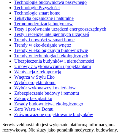
Technologie budownictwa pasywnego
Technologie Przyszłości
Technologie smart home
Tekstylia organiczne i naturalne
Termomodernizacja budynków
Testy i porównania urządzeń energooszczędnych
Testy i recenzje inteligentnych urządzeń
Trendy i nowości w smart home
Trendy w eko-designie wnętrz
Trendy w ekologicznym budownictwie
Trendy w technologiach ekologicznych
Ubezpieczenia budynków i nieruchomości
Umowy z wykonawcami i projektantami
Wentylacja z rekuperacją
Wnętrza w Stylu Eko
Wybór projektu domu
Wybór wykonawcy i materiałów
Zabezpieczenie budowy i remontu
Zakupy bez plastiku
Zasady budownictwa ekologicznego
Zero Waste w Domu
Zrównoważone projektowanie budynków
Serwis veldpost.info jest wyłącznie platformą informacyjno-
rozrywkową. Nie służy jako poradnik medyczny, budowlany,