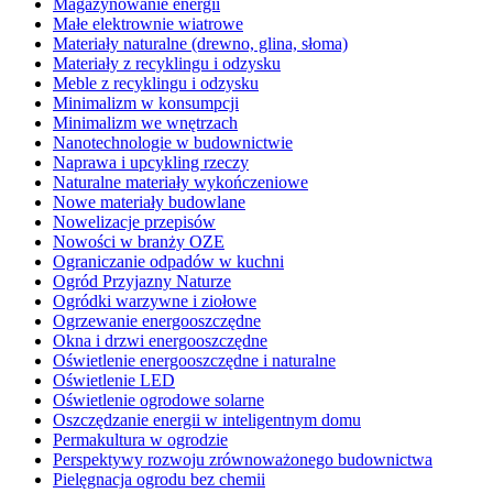
Magazynowanie energii
Małe elektrownie wiatrowe
Materiały naturalne (drewno, glina, słoma)
Materiały z recyklingu i odzysku
Meble z recyklingu i odzysku
Minimalizm w konsumpcji
Minimalizm we wnętrzach
Nanotechnologie w budownictwie
Naprawa i upcykling rzeczy
Naturalne materiały wykończeniowe
Nowe materiały budowlane
Nowelizacje przepisów
Nowości w branży OZE
Ograniczanie odpadów w kuchni
Ogród Przyjazny Naturze
Ogródki warzywne i ziołowe
Ogrzewanie energooszczędne
Okna i drzwi energooszczędne
Oświetlenie energooszczędne i naturalne
Oświetlenie LED
Oświetlenie ogrodowe solarne
Oszczędzanie energii w inteligentnym domu
Permakultura w ogrodzie
Perspektywy rozwoju zrównoważonego budownictwa
Pielęgnacja ogrodu bez chemii