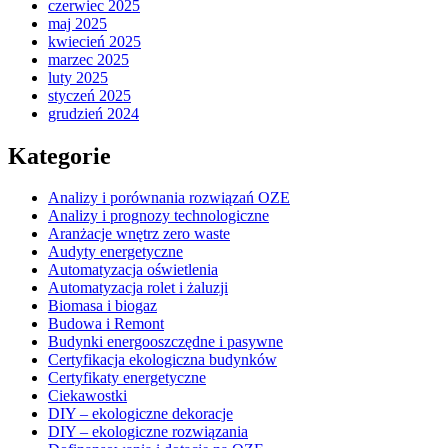
czerwiec 2025
maj 2025
kwiecień 2025
marzec 2025
luty 2025
styczeń 2025
grudzień 2024
Kategorie
Analizy i porównania rozwiązań OZE
Analizy i prognozy technologiczne
Aranżacje wnętrz zero waste
Audyty energetyczne
Automatyzacja oświetlenia
Automatyzacja rolet i żaluzji
Biomasa i biogaz
Budowa i Remont
Budynki energooszczędne i pasywne
Certyfikacja ekologiczna budynków
Certyfikaty energetyczne
Ciekawostki
DIY – ekologiczne dekoracje
DIY – ekologiczne rozwiązania