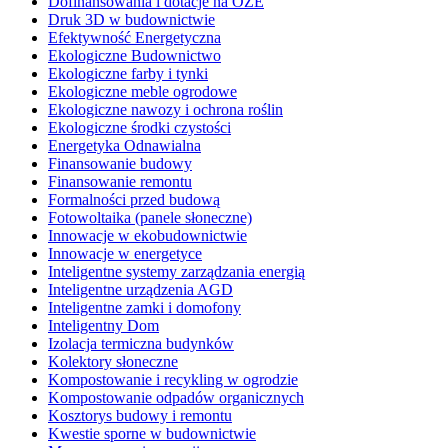
Dofinansowania i dotacje na OZE
Druk 3D w budownictwie
Efektywność Energetyczna
Ekologiczne Budownictwo
Ekologiczne farby i tynki
Ekologiczne meble ogrodowe
Ekologiczne nawozy i ochrona roślin
Ekologiczne środki czystości
Energetyka Odnawialna
Finansowanie budowy
Finansowanie remontu
Formalności przed budową
Fotowoltaika (panele słoneczne)
Innowacje w ekobudownictwie
Innowacje w energetyce
Inteligentne systemy zarządzania energią
Inteligentne urządzenia AGD
Inteligentne zamki i domofony
Inteligentny Dom
Izolacja termiczna budynków
Kolektory słoneczne
Kompostowanie i recykling w ogrodzie
Kompostowanie odpadów organicznych
Kosztorys budowy i remontu
Kwestie sporne w budownictwie