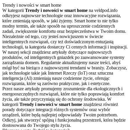
Trendy i nowości w smart home
W kategorii
Trendy i nowości w smart home
na veldpod.info
odkryjesz najnowsze technologie oraz innowacyjne rozwiązania,
które zmieniają sposób, w jaki żyjemy. Smart home to nie tylko
modny termin, ale także sposób na uproszczenie codziennych
zadań, zwiększenie komfortu oraz bezpieczeństwa w Twoim domu.
Niezależnie od tego, czy jesteś nowicjuszem w świecie
inteligentnych rozwiązań, czy też doświadczonym entuzjastą
technologii, ta kategoria dostarczy Ci cennych informacji i inspiracji.
W naszej sekcji znajdziesz artykuły dotyczące najnowszych
produktów, od inteligentnych gniazdek po zaawansowane systemy
zarządzania domem. Regularnie aktualizujemy nasze treści, abyś
mógł być na bieżąco z najnowszymi trendami w branży. Zobaczysz,
jak technologie takie jak Internet Rzeczy (IoT) oraz sztuczna
inteligencja (AI) zmieniają nasze codzienne życie, oferując
rozwiązania, które są zarówno praktyczne, jak i estetyczne.
Przez nasze artykuły promujemy zrozumienie dla ekologicznych i
energooszczędnych rozwiązań, które nie tylko poprawiają komfort
życia, ale także przyczyniają się do ochrony środowiska. W
kategorii
Trendy i nowości w smart home
znajdziesz również
porady dotyczące integracji różnych systemów oraz wybór
urządzeń, które będą najlepiej odpowiadały Twoim potrzebom.
Odkryj, jak stworzyć spójną i funkcjonalną przestrzeń, która będzie
dostosowana do Twojego stylu życia.