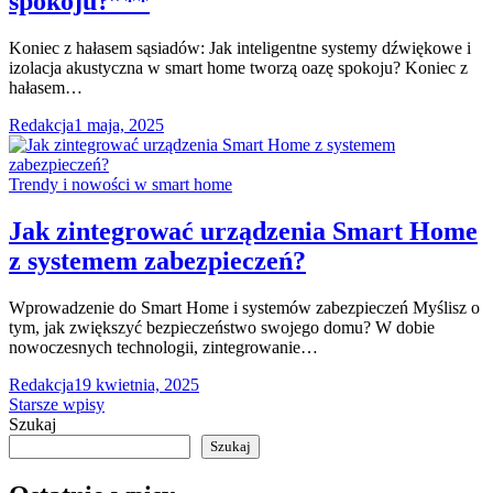
spokoju?”**
Koniec z hałasem sąsiadów: Jak inteligentne systemy dźwiękowe i
izolacja akustyczna w smart home tworzą oazę spokoju? Koniec z
hałasem…
Redakcja
1 maja, 2025
Trendy i nowości w smart home
Jak zintegrować urządzenia Smart Home
z systemem zabezpieczeń?
Wprowadzenie do Smart Home i systemów zabezpieczeń Myślisz o
tym, jak zwiększyć bezpieczeństwo swojego domu? W dobie
nowoczesnych technologii, zintegrowanie…
Redakcja
19 kwietnia, 2025
Nawigacja
Starsze wpisy
Szukaj
po
Szukaj
wpisach