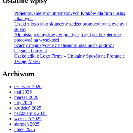
Ostatnie wpisy
Projektowanie stron internetowych Kraków dla firm i usług
lokalnych
Lizaki z logo jako skuteczny gadżet promocyjny na eventy i
sklepy
Alpinista przemysłowy w praktyce, czyli jak bezpiecznie
pracować na wysokości
Szachy magnetyczne z palisandru idealne na podróż i
elegancki prezent
Czekoladki z Logo Firmy – Unikalny Sposób na Promocję
Twojej Marki
Archiwum
czerwiec 2026
maj 2026
marzec 2026
luty 2026
grudzień 2025
październik 2025
wrzesień 2025
sierpień 2025
lipiec 2025