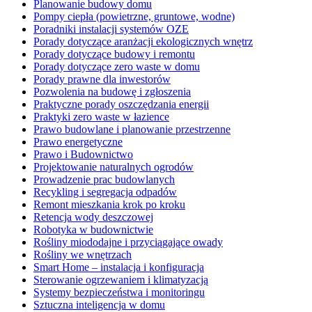
Planowanie budowy domu
Pompy ciepła (powietrzne, gruntowe, wodne)
Poradniki instalacji systemów OZE
Porady dotyczące aranżacji ekologicznych wnętrz
Porady dotyczące budowy i remontu
Porady dotyczące zero waste w domu
Porady prawne dla inwestorów
Pozwolenia na budowę i zgłoszenia
Praktyczne porady oszczędzania energii
Praktyki zero waste w łazience
Prawo budowlane i planowanie przestrzenne
Prawo energetyczne
Prawo i Budownictwo
Projektowanie naturalnych ogrodów
Prowadzenie prac budowlanych
Recykling i segregacja odpadów
Remont mieszkania krok po kroku
Retencja wody deszczowej
Robotyka w budownictwie
Rośliny miododajne i przyciągające owady
Rośliny we wnętrzach
Smart Home – instalacja i konfiguracja
Sterowanie ogrzewaniem i klimatyzacją
Systemy bezpieczeństwa i monitoringu
Sztuczna inteligencja w domu